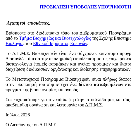
ΠΡΟΣΚΛΗΣΗ ΥΠΟΒΟΛΗΣ ΥΠΟΨΗΦΙΟΤΗΤΩ
Αγαπητοί
επισκέπτες,
Βρίσκεστε στο διαδικτυακό τόπο του Διιδρυματικού Προγράμμα
από το
Τμήμα Βιοχημείας και Βιοτεχνολογίας
της Σχολής Επιστημ
Βιολογίας
του
Εθνικού Ιδρύματος Ερευνών
.
To Δ.Π.Μ.Σ. Βιοεπιχειρείν είναι ένα σύγχρονο, καινοτόμο πρ
Διασυνδέει άμεσα την ακαδημαϊκή εκπαίδευση με τις επιχειρήσει
βιοτεχνολογία (τομείς φαρμάκων και υγείας, τροφίμων και διατρ
διαχείριση διαδικασιών οργάνωσης και διοίκησης επιχειρηματικώ
Το Μεταπτυχιακό Πρόγραμμα Βιοεπιχειρείν είναι πλήρως διαφο
στην υλοποίησή του συμμετέχει ένα
δίκτυο καταξιωμένων ετ
πραγματικής βιοοικονομίας και αγοράς.
Σας ευχαριστούμε για την επίσκεψη στην ιστοσελίδα μας και σας
ακαδημαϊκή οργάνωση και λειτουργία του Δ.Π.Μ.Σ.
Ιούλιος 2026
Ο Διευθυντής του Δ.Π.Μ.Σ.