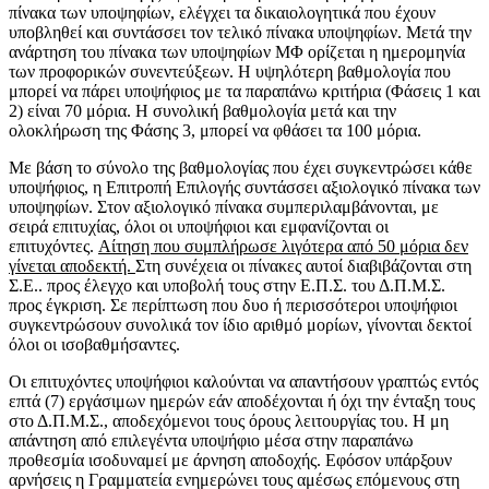
πίνακα των υποψηφίων, ελέγχει τα δικαιολογητικά που έχουν
υποβληθεί και συντάσσει τον τελικό πίνακα υποψηφίων. Μετά την
ανάρτηση του πίνακα των υποψηφίων ΜΦ ορίζεται η ημερομηνία
των προφορικών συνεντεύξεων. Η υψηλότερη βαθμολογία που
μπορεί να πάρει υποψήφιος με τα παραπάνω κριτήρια (Φάσεις 1 και
2) είναι 70 μόρια. Η συνολική βαθμολογία μετά και την
ολοκλήρωση της Φάσης 3, μπορεί να φθάσει τα 100 μόρια.
Με βάση το σύνολο της βαθμολογίας που έχει συγκεντρώσει κάθε
υποψήφιος, η Επιτροπή Επιλογής συντάσσει αξιολογικό πίνακα των
υποψηφίων. Στον αξιολογικό πίνακα συμπεριλαμβάνονται, με
σειρά επιτυχίας, όλοι οι υποψήφιοι και εμφανίζονται οι
επιτυχόντες.
Αίτηση που συμπλήρωσε λιγότερα από 50 μόρια δεν
γίνεται αποδεκτή.
Στη συνέχεια οι πίνακες αυτοί διαβιβάζονται στη
Σ.Ε.. προς έλεγχο και υποβολή τους στην Ε.Π.Σ. του Δ.Π.Μ.Σ.
προς έγκριση. Σε περίπτωση που δυο ή περισσότεροι υποψήφιοι
συγκεντρώσουν συνολικά τον ίδιο αριθμό μορίων, γίνονται δεκτοί
όλοι οι ισοβαθμήσαντες.
Οι επιτυχόντες υποψήφιοι καλούνται να απαντήσουν γραπτώς εντός
επτά (7) εργάσιμων ημερών εάν αποδέχονται ή όχι την ένταξη τους
στο Δ.Π.Μ.Σ., αποδεχόμενοι τους όρους λειτουργίας του. Η μη
απάντηση από επιλεγέντα υποψήφιο μέσα στην παραπάνω
προθεσμία ισοδυναμεί με άρνηση αποδοχής. Εφόσον υπάρξουν
αρνήσεις η Γραμματεία ενημερώνει τους αμέσως επόμενους στη