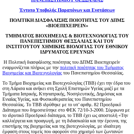
Έντυπο Υποβολής Παραπόνων και Ενστάσεων
ΠΟΛΙΤΙΚΗ ΔΙΑΣΦΑΛΙΣΗΣ ΠΟΙΟΤΗΤΑΣ ΤΟΥ ΔΠΜΣ
«ΒΙΟΕΠΙΧΕΙΡΕΙΝ»
ΤΜΗΜΑΤΟΣ ΒΙΟΧΗΜΕΙΑΣ & ΒΙΟΤΕΧΝΟΛΟΓΙΑΣ ΤΟΥ
ΠΑΝΕΠΙΣΤΗΜΙΟΥ ΘΕΣΣΑΛΙΑΣ ΚΑΙ ΤΟΥ
ΙΝΣΤΙΤΟΥΤΟΥ ΧΗΜΙΚΗΣ ΒΙΟΛΟΓΙΑΣ ΤΟΥ ΕΘΝΙΚΟΥ
ΙΔΡΥΜΑΤΟΣ ΕΡΕΥΝΩΝ
Η Πολιτική διασφάλισης ποιότητας του ΔΠΜΣ Βιοεπιχειρείν
εναρμονίζεται πλήρως με την
πολιτική ποιότητας του Τμήματος
Βιοχημείας και Βιοτεχνολογίας
του Πανεπιστημίου Θεσσαλίας.
Το Τμήμα Βιοχημείας και Βιοτεχνολογίας (ΤΒΒ) έχει την έδρα του
στη Λάρισα και ανήκει στη Σχολή Επιστημών Υγείας μαζί με τα
Τμήματα Ιατρικής, Κτηνιατρικής, Νοσηλευτικής, Δημόσιας και
Ενιαίας Υγείας, και Φυσικοθεραπείας του Πανεπιστημίου
Θεσσαλίας. Το ΤΒΒ ιδρύθηκε με το υπ’ αριθμ. 82 Προεδρικό
Διάταγμα που δημοσιεύτηκε στο ΦΕΚ 72/10-3-2000. Σύμφωνα με
το ιδρυτικό Προεδρικό διάταγμα, το ΤΒΒ έχει ως αποστολή «Την
καλλιέργεια και προαγωγή, με τη διδασκαλία και την έρευνα, της
επιστήμης της βιοχημείας και της βιοτεχνολογίας, με ιδιαίτερη
έμφαση στους τομείς που αφορούν στο χημισμό των ζωντανών