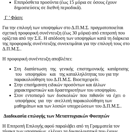
Επιπρόσθετα προσόντα (έως 15 μόρια σε όσους έχουν
δημοσιεύσεις σε διεθνή περιοδικά).
Γ ’ Φάση:
Για την επιλογή των υποψηφίων στο Δ.Π.Μ.Σ. πραγματοποιείται
σχετική προφορική συνέντευξη (έως 30 μόρια) από επιτροπή που
ορίζεται από την Σ.Ε. Η απόδοση των υποψηφίων κατά τη διάρκεια
της προφορικής συνέντευξης συνεκτιμάται για την επιλογή τους στο
Δ.Π.Μ.Σ..
Η προφορική συνέντευξη αποβλέπει:
Στη διαπίστωση της γενικής επιστημονικής κατάρτισης
του υποψηφίου και της καταλληλότητας του για την
παρακολούθηση του Δ.Π.Μ.Σ. Βιοεπιχειρείν.
Στην επισήμανση ειδικών προσόντων και άλλων
χαρακτηριστικών και δραστηριοτήτων του υποψηφίου.
Στον εντοπισμό των δυσκολιών που πιθανόν να έχει ο
υποψήφιος για την ανελλιπή παρακολούθηση των
μαθημάτων και των λοιπών υποχρεώσεων του Δ.Π.Μ.Σ..
Διαδικασία επιλογής των Μεταπτυχιακών Φοιτητών
Η Επιτροπή Επιλογής αφού παραλάβει από τη Γραμματεία τον
πίνακα των υποψηφίων, ελέγχει τα δικαιολογητικά που έχουν