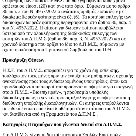
Ο αριθμός των εισακτέων ΜΦ που θα εγγράφονται κάθε χρόνο
ορίζεται σε είκοσι (20) κατ' ανώτατο όριο. Σύμφωνα με το άρθρο
86 παρ. 2 του Ν. 4957/2022 ο ανώτατος αριθμός εισακτέων με
δικαίωμα δωρεάν φοίτησης είναι έξι (6). Τα κριτήρια επιλογής των
δικαιούχων δωρεάν φοίτησης περιγράφονται στο άρθρο 86, παρ. 4
του Ν. 4957/2022. Η αίτηση για δωρεάν φοίτηση υποβάλλεται
ύστερα από την ολοκλήρωση της διαδικασίας επιλογής των
φοιτητών του Δ.Π.Μ.Σ (άρθρο 86, παρ. 3, Ν. 4957/2022) και σε
χρονικό διάστημα που ορίζει το ίδιο το Δ.Π.Μ.Σ., σύμφωνα με
σχετική απόφαση του Πρυτανικού Συμβουλίου του Π.Θ.
Προκήρυξη Θέσεων
Η Σ.Ε. του Δ.Π.Μ.Σ. αποφασίζει για το χρόνο δημοσίευσης,
τουλάχιστον τρεις μήνες πριν την έναρξη των μαθημάτων, σχετικής
ανακοίνωσης προς τους ενδιαφερομένους υποψηφίους, όπου και
προσδιορίζονται τα απαραίτητα προσόντα υποψηφίων για εισαγωγή
στο Δ.Π.Μ.Σ. «Βιοεπιχειρείν», η προθεσμία υποβολής
δικαιολογητικών, ο γενικός τρόπος αξιολόγησης υποψηφίων και η
διεύθυνση υποβολής δικαιολογητικών. Οι αιτήσεις υποβάλλονται
σε ειδικά έντυπα που είναι διαθέσιμα στον ιστότοπο του Δ.Π.Μ.Σ.
και διατίθενται από τη Γραμματεία του Δ.Π.Μ.Σ..
Κατηγορίες Πτυχιούχων που γίνονται δεκτοί στο Δ.Π.Μ.Σ.
Στο Δ.Π.Μ.Σ. γίνονται δεκτοί πτυχιούχοι Σχολών Επιστημών