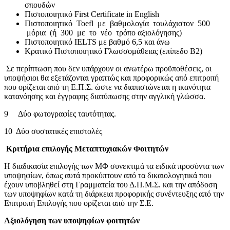
σπουδών
Πιστοποιητικό First Certificate in English
Πιστοποιητικό Toefl με βαθμολογία τουλάχιστον 500
μόρια (ή 300 με το νέο τρόπο αξιολόγησης)
Πιστοποιητικό IELTS με βαθμό 6,5 και άνω
Κρατικό Πιστοποιητικό Γλωσσομάθειας (επίπεδο Β2)
Σε περίπτωση που δεν υπάρχουν οι ανωτέρω προϋποθέσεις, οι
υποψήφιοι θα εξετάζονται γραπτώς και προφορικώς από επιτροπή
που ορίζεται από τη Ε.Π.Σ. ώστε να διαπιστώνεται η ικανότητα
κατανόησης και έγγραφης διατύπωσης στην αγγλική γλώσσα.
9 Δύο φωτογραφίες ταυτότητας.
10 Δύο συστατικές επιστολές
Κριτήρια επιλογής Μεταπτυχιακών Φοιτητών
Η διαδικασία επιλογής των ΜΦ συνεκτιμά τα ειδικά προσόντα των
υποψηφίων, όπως αυτά προκύπτουν από τα δικαιολογητικά που
έχουν υποβληθεί στη Γραμματεία του Δ.Π.Μ.Σ. και την απόδοση
των υποψηφίων κατά τη διάρκεια προφορικής συνέντευξης από την
Επιτροπή Επιλογής που ορίζεται από την Σ.Ε.
Αξιολόγηση των υποψηφίων φοιτητών