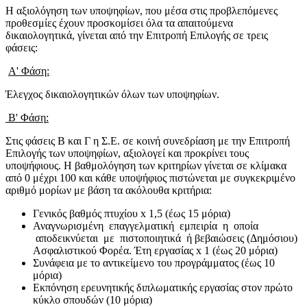
Η αξιολόγηση των υποψηφίων, που μέσα στις προβλεπόμενες
προθεσμίες έχουν προσκομίσει όλα τα απαιτούμενα
δικαιολογητικά, γίνεται από την Επιτροπή Επιλογής σε τρεις
φάσεις:
Α' Φάση:
Έλεγχος δικαιολογητικών όλων των υποψηφίων.
Β'
Φάση
:
Στις φάσεις Β και Γ η Σ.Ε. σε κοινή συνεδρίαση με την Επιτροπή
Επιλογής των υποψηφίων, αξιολογεί και προκρίνει τους
υποψήφιους. Η βαθμολόγηση των κριτηρίων γίνεται σε κλίμακα
από 0 μέχρι 100 και κάθε υποψήφιος πιστώνεται με συγκεκριμένο
αριθμό μορίων με βάση τα ακόλουθα κριτήρια:
Γενικός βαθμός πτυχίου x 1,5 (έως 15 μόρια)
Αναγνωρισμένη επαγγελματική εμπειρία η οποία
αποδεικνύεται με πιστοποιητικά ή βεβαιώσεις (Δημόσιου)
Ασφαλιστικού Φορέα. Έτη εργασίας x 1 (έως 20 μόρια)
Συνάφεια με το αντικείμενο του προγράμματος (έως 10
μόρια)
Εκπόνηση ερευνητικής διπλωματικής εργασίας στον πρώτο
κύκλο σπουδών (10 μόρια)