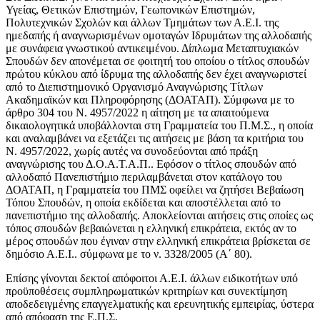
Υγείας, Θετικών Επιστημών, Γεωπονικών Επιστημών,
Πολυτεχνικών Σχολών και άλλων Τμημάτων των Α.Ε.Ι. της
ημεδαπής ή αναγνωρισμένων ομοταγών Ιδρυμάτων της αλλοδαπής
με συνάφεια γνωστικού αντικειμένου. Δίπλωμα Μεταπτυχιακών
Σπουδών δεν απονέμεται σε φοιτητή του οποίου ο τίτλος σπουδών
πρώτου κύκλου από ίδρυμα της αλλοδαπής δεν έχει αναγνωριστεί
από το Διεπιστημονικό Οργανισμό Αναγνώρισης Τίτλων
Ακαδημαϊκών και Πληροφόρησης (ΔΟΑΤΑΠ). Σύμφωνα με το
άρθρο 304 του Ν. 4957/2022 η αίτηση με τα απαιτούμενα
δικαιολογητικά υποβάλλονται στη Γραμματεία του Π.Μ.Σ., η οποία
και αναλαμβάνει να εξετάζει τις αιτήσεις με βάση τα κριτήρια του
Ν. 4957/2022, χωρίς αυτές να συνοδεύονται από πράξη
αναγνώρισης του Δ.Ο.Α.Τ.Α.Π.. Εφόσον ο τίτλος σπουδών από
αλλοδαπό Πανεπιστήμιο περιλαμβάνεται στον κατάλογο του
ΔΟΑΤΑΠ, η Γραμματεία του ΠΜΣ οφείλει να ζητήσει Βεβαίωση
Τόπου Σπουδών, η οποία εκδίδεται και αποστέλλεται από το
πανεπιστήμιο της αλλοδαπής. Αποκλείονται αιτήσεις στις οποίες ως
τόπος σπουδών βεβαιώνεται η ελληνική επικράτεια, εκτός αν το
μέρος σπουδών που έγιναν στην ελληνική επικράτεια βρίσκεται σε
δημόσιο Α.Ε.Ι.. σύμφωνα με το ν. 3328/2005 (Α΄ 80).
Επίσης γίνονται δεκτοί απόφοιτοι Α.Ε.Ι. άλλων ειδικοτήτων υπό
προϋποθέσεις συμπληρωματικών κριτηρίων και συνεκτίμηση
αποδεδειγμένης επαγγελματικής και ερευνητικής εμπειρίας, ύστερα
από απόφαση της Ε.Π.Σ.