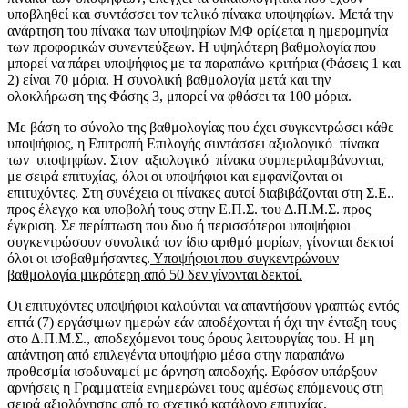
υποβληθεί και συντάσσει τον τελικό πίνακα υποψηφίων. Μετά την
ανάρτηση του πίνακα των υποψηφίων ΜΦ ορίζεται η ημερομηνία
των προφορικών συνεντεύξεων. Η υψηλότερη βαθμολογία που
μπορεί να πάρει υποψήφιος με τα παραπάνω κριτήρια (Φάσεις 1 και
2) είναι 70 μόρια. Η συνολική βαθμολογία μετά και την
ολοκλήρωση της Φάσης 3, μπορεί να φθάσει τα 100 μόρια.
Με βάση το σύνολο της βαθμολογίας που έχει συγκεντρώσει κάθε
υποψήφιος, η Επιτροπή Επιλογής συντάσσει αξιολογικό πίνακα
των υποψηφίων. Στον αξιολογικό πίνακα συμπεριλαμβάνονται,
με σειρά επιτυχίας, όλοι οι υποψήφιοι και εμφανίζονται οι
επιτυχόντες. Στη συνέχεια οι πίνακες αυτοί διαβιβάζονται στη Σ.Ε..
προς έλεγχο και υποβολή τους στην Ε.Π.Σ. του Δ.Π.Μ.Σ. προς
έγκριση. Σε περίπτωση που δυο ή περισσότεροι υποψήφιοι
συγκεντρώσουν συνολικά τον ίδιο αριθμό μορίων, γίνονται δεκτοί
όλοι οι ισοβαθμήσαντες.
Υποψήφιοι που συγκεντρώνουν
βαθμολογία μικρότερη από 50 δεν γίνονται δεκτοί.
Οι επιτυχόντες υποψήφιοι καλούνται να απαντήσουν γραπτώς εντός
επτά (7) εργάσιμων ημερών εάν αποδέχονται ή όχι την ένταξη τους
στο Δ.Π.Μ.Σ., αποδεχόμενοι τους όρους λειτουργίας του. Η μη
απάντηση από επιλεγέντα υποψήφιο μέσα στην παραπάνω
προθεσμία ισοδυναμεί με άρνηση αποδοχής. Εφόσον υπάρξουν
αρνήσεις η Γραμματεία ενημερώνει τους αμέσως επόμενους στη
σειρά αξιολόγησης από το σχετικό κατάλογο επιτυχίας.