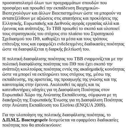
προσανατολισμό όλων των προγραμμάτων σπουδών που
προσφέρει και προωθεί την εκπαίδευση Βιοχημικών-
Βιοτεχνολόγων και άλλων Βιοεπιστημόνων ώστε να μπορούν να
ανταπεξέλθουν με αξιώσεις στις απαιτήσεις και προκλήσεις της
Ελληνικής, Ευρωπαϊκής και Διεθνούς αγοράς εργασίας αλλά και
έρευνας και ανάπτυξης. Το ΤΒΒ προωθεί το σκοπό και υλοποιεί
τους στρατηγικούς του στόχους στο πλαίσιο του Στρατηγικού
Σχεδιασμού του ΠΘ, καθορίζει τα μέσα και τους τρόπους
επίτευξης τους και εφαρμόζει ενδεδειγμένες διαδικασίες ποιότητας
ώστε να διασφαλίζεται η διαρκής βελτίωσή του.
Η πολιτική διασφάλισης ποιότητας του ΤΒΒ εναρμονίζεται με την
πολιτική διασφάλισης ποιότητας του ΠΘ που έχει σκοπό την
ανάπτυξη κουλτούρας ποιότητας εντός της ακαδημαϊκής κοινότητας
ώστε να μπορεί να εκπληρώνει τους στόχους της, μέσω της
εκπαίδευσης, της αριστείας, της προαγωγής της γνώσης και της
καινοτομίας στην έρευνα. Ακολουθεί τις αρχές και τις
κατευθυντήριες οδηγίες για τη Διασφάλιση Ποιότητας στον
Ευρωπαϊκό Χώρο της Ανώτατης Εκπαίδευσης, σύμφωνα με τη
διακήρυξη της Ευρωπαϊκής Ένωσης για τη Διασφάλιση Ποιότητας
στην Ανώτατη Εκπαίδευση του Ελσίνκι (ENQUA 2009).
Για την υλοποίηση της πολιτικής διασφάλισης ποιότητας, το
Δ.Π.Μ.Σ. Βιοεπιχειρείν
δεσμεύεται να εφαρμόσει διαδικασίες
ποιότητας που θα αποδεικνύουν: