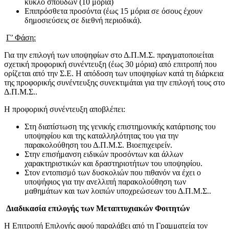
κύκλο σπουδών (10 μόρια)
Επιπρόσθετα προσόντα (έως 15 μόρια σε όσους έχουν
δημοσιεύσεις σε διεθνή περιοδικά).
Γ’ Φάση:
Για την επιλογή των υποψηφίων στο Δ.Π.Μ.Σ. πραγματοποιείται
σχετική προφορική συνέντευξη (έως 30 μόρια) από επιτροπή που
ορίζεται από την Σ.Ε. Η απόδοση των υποψηφίων κατά τη διάρκεια
της προφορικής συνέντευξης συνεκτιμάται για την επιλογή τους στο
Δ.Π.Μ.Σ..
Η προφορική συνέντευξη αποβλέπει:
Στη διαπίστωση της γενικής επιστημονικής κατάρτισης του
υποψηφίου και της καταλληλότητας του για την
παρακολούθηση του Δ.Π.Μ.Σ. Βιοεπιχειρείν.
Στην επισήμανση ειδικών προσόντων και άλλων
χαρακτηριστικών και δραστηριοτήτων του υποψηφίου.
Στον εντοπισμό των δυσκολιών που πιθανόν να έχει ο
υποψήφιος για την ανελλιπή παρακολούθηση των
μαθημάτων και των λοιπών υποχρεώσεων του Δ.Π.Μ.Σ..
Διαδικασία επιλογής των Μεταπτυχιακών Φοιτητών
Η Επιτροπή Επιλογής αφού παραλάβει από τη Γραμματεία τον