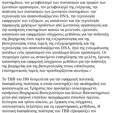
συστημάτων, τον μεταβολισμό των συστατικών και τροφών των
ζωντανών οργανισμών, τον μεταβολισμό της ενέργειας, την
ανάλυση των συστατικών των ζωντανών συστημάτων, την
τεχνολογία του ανασυνδυαζόμενου DNA, την τεχνολογία
εφαρμογών των ενζύμων, ως καταλυτών και την τεχνολογία
παραγωγής χρήσιμων προϊόντων από ζωντανούς οργανισμούς και
την κατάρτιση επιστημόνων ικανών να μελετούν, ερευνούν,
κατανοούν και εφαρμόζουν σύγχρονες μεθόδους για την ανάπτυξη
της βιοχημείας στον τομέα της ενζυματολογίας και της
βιοτεχνολογίας στους τομείς της ενζυμομηχανικής και της
τεχνολογίας του ανασυνδυαζόμενου DNA, ήτοι της ενσωμάτωσης
γονιδίων ενός οργανισμού στο γονιδίωμα άλλου οργανισμού. Οι
πτυχιούχοι έχουν ως αντικείμενο ενασχόλησης την μελέτη, έρευνα,
κατανόηση και εφαρμογή σύγχρονων μεθόδων για την ανάπτυξη
της βιοχημείας και της βιοτεχνολογίας στους ειδικότερους
επιστημονικούς τομείς που προσδιορίζονται ανωτέρω.»
Το ΤΒΒ του ΠΘ δεσμεύεται για την εφαρμογή πολιτικής
διασφάλισης ποιότητας η οποία υποστηρίζει την ακαδημαϊκή του
φυσιογνωμία ως Τμήματος που προσφέρει ολοκληρωμένη
κατάρτιση Βιοχημικού-Βιοτεχνολόγου και άλλων Βιοεπιστημόνων
μέσα από υψηλού επιπέδου προγράμματα σπουδών πρώτου,
δεύτερου και τρίτου κύκλου, με έμφαση στις σύγχρονες
υπολογιστικές δεξιότητες και τις εργαστηριακές μεθόδους. Η
πολιτική διασφάλισης ποιότητας του ΤΒΒ εξασφαλίζει τον