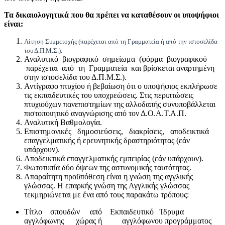
Τα δικαιολογητικά που θα πρέπει να καταθέσουν οι υποψήφιοι
είναι:
Αίτηση Συμμετοχής (παρέχεται από τη Γραμματεία ή από την ιστοσελίδα
του Δ.Π.Μ.Σ.).
Αναλυτικό βιογραφικό σημείωμα (φόρμα βιογραφικού
παρέχεται από τη Γραμματεία και βρίσκεται αναρτημένη
στην ιστοσελίδα του Δ.Π.Μ.Σ.).
Αντίγραφο πτυχίου ή βεβαίωση ότι ο υποψήφιος εκπλήρωσε
τις εκπαιδευτικές του υποχρεώσεις. Στις περιπτώσεις
πτυχιούχων πανεπιστημίων της αλλοδαπής συνυποβάλλεται
πιστοποιητικό αναγνώρισης από τον Δ.Ο.Α.Τ.Α.Π.
Αναλυτική Βαθμολογία.
Επιστημονικές δημοσιεύσεις, διακρίσεις, αποδεικτικά
επαγγελματικής ή ερευνητικής δραστηριότητας (εάν
υπάρχουν).
Αποδεικτικά επαγγελματικής εμπειρίας (εάν υπάρχουν).
Φωτοτυπία δύο όψεων της αστυνομικής ταυτότητας.
Απαραίτητη προϋπόθεση είναι η γνώση της αγγλικής
γλώσσας. H επαρκής γνώση της Αγγλικής γλώσσας
τεκμηριώνεται με ένα από τους παρακάτω τρόπους:
Τίτλο σπουδών από Εκπαιδευτικό Ίδρυμα
αγγλόφωνης χώρας ή αγγλόφωνου προγράμματος