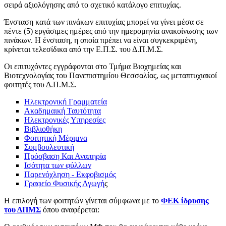
σειρά αξιολόγησης από το σχετικό κατάλογο επιτυχίας.
Ένσταση κατά των πινάκων επιτυχίας μπορεί να γίνει μέσα σε
πέντε (5) εργάσιμες ημέρες από την ημερομηνία ανακοίνωσης των
πινάκων. Η ένσταση, η οποία πρέπει να είναι συγκεκριμένη,
κρίνεται τελεσίδικα από την Ε.Π.Σ. του Δ.Π.Μ.Σ.
Οι επιτυχόντες εγγράφονται στο Τμήμα Βιοχημείας και
Βιοτεχνολογίας του Πανεπιστημίου Θεσσαλίας, ως μεταπτυχιακοί
φοιτητές του Δ.Π.Μ.Σ.
Ηλεκτρονική Γραμματεία
Ακαδημαική Ταυτότητα
Ηλεκτρονικές Υπηρεσίες
Βιβλιοθήκη
Φοιτητική Μέριμνα
Συμβουλευτική
Πρόσβαση Και Αναπηρία
Ισότητα των φύλλων
Παρενόχληση - Εκφοβισμός
Γραφείο Φυσικής Αγωγή
ς
Η επιλογή των φοιτητών γίνεται σύμφωνα με το
ΦΕΚ ίδρυσης
του ΔΠΜΣ
όπου αναφέρεται: